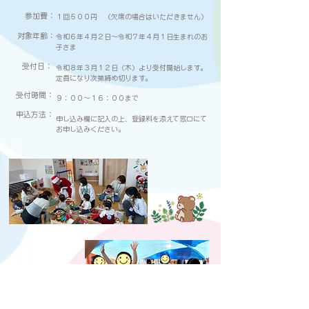
参加費：
１回５００円 （欠席の場合はいただきません）
対象年齢：
令和６年４月２日～令和７年４月１日生まれのお
子さま
受付日：
令和８年３月１２日（木）より
受付開始します。
定員になり次第締め切ります。
受付時間：
９：００～１６：００まで
申込方法：
申し込み欄に記入の上、登録料を添えて窓口にて
お申し込みください。