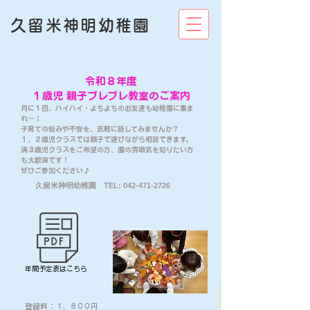
久留米神明幼稚園
​令和８年度
１歳児 親子プレプレ教室のご案内
月に１回、ハイハイ・よちよちのお友達も幼稚園に集ま
れ～！
子育ての悩みや不安を、気軽に話してみませんか？
１、２歳児クラスでは親子で遊びながら相談できます。
満３歳児クラスをご希望の方、園の雰囲気を知りたい方
も大歓迎です！
​ぜひご参加ください♪
​久留米神明幼稚園 TEL:
042-471-2726
年間予定表はこちら
登録料：
１，８００円