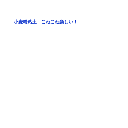
小麦粉粘土　こねこね楽しい！